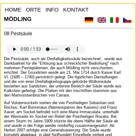
HOME
ORTE
INFO
KONTAKT
MÖDLING
08 Pestsäule
Die Pestsäule, auch als Dreifaltigkeitssäule bezeichnet, wurde aus
Dankbarkeit für die "Erlösung aus schrecklicher Bedrohung" nach
mehreren Pestepidemien, die auch Mödling nicht verschonten,
errichtet. Der Grundstein wurde am 21. Mai 1714 durch Kaiser Karl
VI. (1685 – 1740) persönlich gelegt. Die figürlichen Darstellungen
und die von einer Dreifaltigkeitsgruppe gekrönte Wolkensäule
bestehen aus Sandstein, der unterste Bereich der Säule wurde aus
Kalkstein gefertigt. Die Platten mit den Inschriften stammen aus
den Marmorsteinbrüchen von Carrara.
Auf Volutensockeln stehen die vier Pestheiligen Sebastian und
Rochus, Karl Borromäus (Namenspatron des Kaisers) und Franz
Xaver, am Sockel befindet sich eine Maria Immaculata, unterhalb
der Westseite im Sockel ein Relief der Pestheiligen Rosalia. Bei
einem Sturm im Jahre 1909 stürzte die obere Hälfte der Säule ab
und wurde in der Folge wieder notdürftig zusammengesetzt. Ab
Herbst 2007 erfolgte eine Generalsanierung: Die Säule wurde
komplett abgebaut, in über fünfhundert Einzelteile zerlegt und