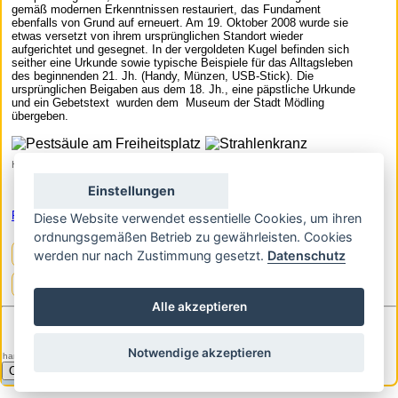
gemäß modernen Erkenntnissen restauriert, das Fundament
ebenfalls von Grund auf erneuert. Am 19. Oktober 2008 wurde sie
etwas versetzt von ihrem ursprünglichen Standort wieder
aufgerichtet und gesegnet. In der vergoldeten Kugel befinden sich
seither eine Urkunde sowie typische Beispiele für das Alltagsleben
des beginnenden 21. Jh. (Handy, Münzen, USB-Stick). Die
ursprünglichen Beigaben aus dem 18. Jh., eine päpstliche Urkunde
und ein Gebetstext wurden dem Museum der Stadt Mödling
übergeben.
Häferl/wikmedia
Einstellungen
Pestsäule - Dreifaltigkeitssäule
Diese Website verwendet essentielle Cookies, um ihren
ordnungsgemäßen Betrieb zu gewährleisten. Cookies
Map-Route
werden nur nach Zustimmung gesetzt.
Datenschutz
weitere Themenbereiche
Alle akzeptieren
go top
Impressum
Pc-Version
Notwendige akzeptieren
handheld, ,id: 36, faceid: 85, Itemid: 143
Cookie settings