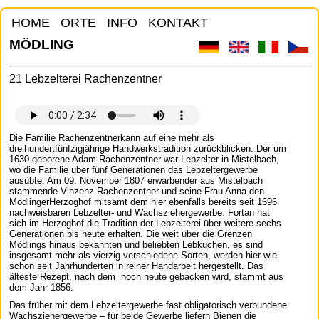
HOME
ORTE
INFO
KONTAKT
MÖDLING
21 Lebzelterei Rachenzentner
Die Familie Rachenzentnerkann auf eine mehr als
dreihundertfünfzigjährige Handwerkstradition zurückblicken. Der um
1630 geborene Adam Rachenzentner war Lebzelter in Mistelbach,
wo die Familie über fünf Generationen das Lebzeltergewerbe
ausübte. Am 09. November 1807 erwarbender aus Mistelbach
stammende Vinzenz Rachenzentner und seine Frau Anna den
MödlingerHerzoghof mitsamt dem hier ebenfalls bereits seit 1696
nachweisbaren Lebzelter- und Wachsziehergewerbe. Fortan hat
sich im Herzoghof die Tradition der Lebzelterei über weitere sechs
Generationen bis heute erhalten. Die weit über die Grenzen
Mödlings hinaus bekannten und beliebten Lebkuchen, es sind
insgesamt mehr als vierzig verschiedene Sorten, werden hier wie
schon seit Jahrhunderten in reiner Handarbeit hergestellt. Das
älteste Rezept, nach dem noch heute gebacken wird, stammt aus
dem Jahr 1856.
Das früher mit dem Lebzeltergewerbe fast obligatorisch verbundene
Wachsziehergewerbe – für beide Gewerbe liefern Bienen die