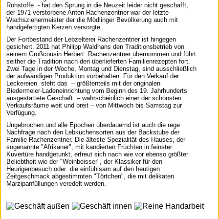
Rohstoffe - hat den Sprung in die Neuzeit leider nicht geschafft,
der 1971 verstorbene Anton Rachenzentner war der letzte
Wachsziehermeister der die Mödlinger Bevölkerung auch mit
handgefertigten Kerzen versorgte.
Der Fortbestand der Lebzelterei Rachenzentner ist hingegen
gesichert. 2011 hat Philipp Waldhans den Traditionsbetrieb von
seinem Großcousin Herbert Rachenzentner übernommen und führt
seither die Tradition nach den überlieferten Familienrezepten fort.
Zwei Tage in der Woche, Montag und Dienstag, sind ausschließlich
der aufwändigen Produktion vorbehalten. Für den Verkauf der
Leckereien steht das – größtenteils mit der originalen
Biedermeier-Ladeneinrichtung vom Beginn des 19. Jahrhunderts
ausgestattete Geschäft – wahrscheinlich einer der schönsten
Verkaufsräume weit und breit – von Mittwoch bis Samstag zur
Verfügung.
Ungebrochen und alle Epochen überdauernd ist auch die rege
Nachfrage nach den Lebkuchensorten aus der Backstube der
Familie Rachenzentner. Die älteste Spezialität des Hauses, der
sogenannte "Afrikaner", mit kandierten Früchten in feinster
Kuvertüre handgetunkt, erfreut sich nach wie vor ebenso größter
Beliebtheit wie der "Weinbeisser", der Klassiker für den
Heurigenbesuch oder die einfühlsam auf den heutigen
Zeitgeschmack abgestimmten "Törtchen", die mit delikaten
Marzipanfüllungen veredelt werden.