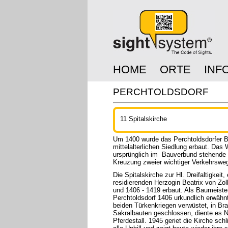
HOME
ORTE
INF
PERCHTOLDSDORF
11 Spitalskirche
Um 1400 wurde das Perchtoldsdorfer Bü
mittelalterlichen Siedlung erbaut. Das
ursprünglich im Bauverbund stehende K
Kreuzung zweier wichtiger Verkehrsweg
Die Spitalskirche zur Hl. Dreifaltigkeit
residierenden Herzogin Beatrix von Zol
und 1406 - 1419 erbaut. Als Baumeister
Perchtoldsdorf 1406 urkundlich erwähnt
beiden Türkenkriegen verwüstet, in Bra
Sakralbauten geschlossen, diente es N
Pferdestall. 1945 geriet die Kirche sch