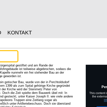
O
KONTAKT
rgerspital gestiftet und am Rande der
 Wohngebäude ist teilweise abgebrochen, sodass die
apelle nunmehr ein frei stehender Bau an der
e geworden ist.
, ein gotischer Bau, wurde von der in Perchtoldsdorf
lern 1399 als zum Spital gehörige Kirche gegründet
Per
 der Kirche wird der Steinmetz Peter von
. Doch die Zeit spielte dem Bauwerk übel mit: In
This content i
nd gesteckt, unter Kaiser Joseph II. wie viele andere
the externa
apoleons Truppen eine Zeitlang sogar als
co
ließlich unter Artilleriebeschuss. Doch sie überstand