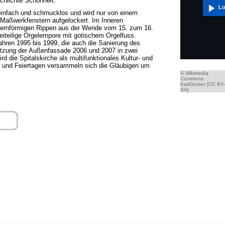
schlichte Schönheit.
Lo
einfach und schmucklos und wird nur von einem
Maßwerkfenstern aufgelockert. Im Inneren
ternförmigen Rippen aus der Wende vom 15. zum 16.
eiteilige Orgelempore mit gotischem Orgelfuss.
ahren 1995 bis 1999, die auch die Sanierung des
tzung der Außenfassade 2006 und 2007 in zwei
die Spitalskirche als multifunktionales Kultur- und
 und Feiertagen versammeln sich die Gläubigen um
© Wikimedia
Commons
KarlGruber [CC BY-
SA]