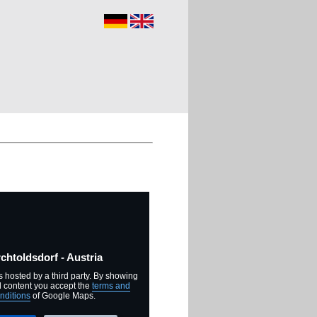
chtoldsdorf - Austria
s hosted by a third party. By showing
l content you accept the
terms and
nditions
of Google Maps.