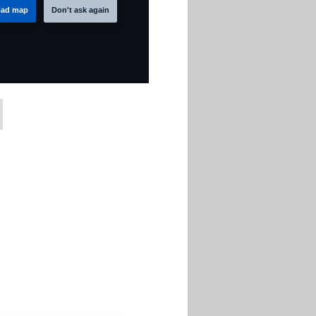
ad map
Don't ask again